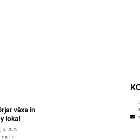
K
L
rjar växa in
0
i
ny lokal
j 5, 2025
s mer »