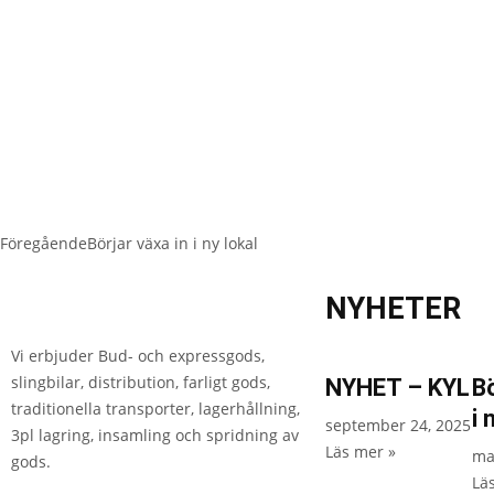
Föregående
Börjar växa in i ny lokal
NYHETER
Vi erbjuder Bud- och expressgods,
slingbilar, distribution, farligt gods,
NYHET – KYL
Bö
traditionella transporter, lagerhållning,
i 
september 24, 2025
3pl lagring, insamling och spridning av
Läs mer »
ma
gods.
Lä