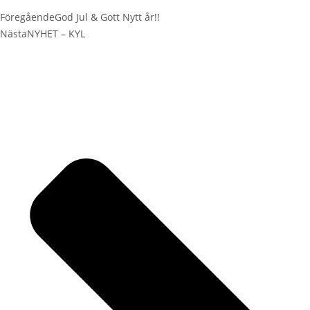
Föregående
God Jul & Gott Nytt år!!
Nästa
NYHET – KYL